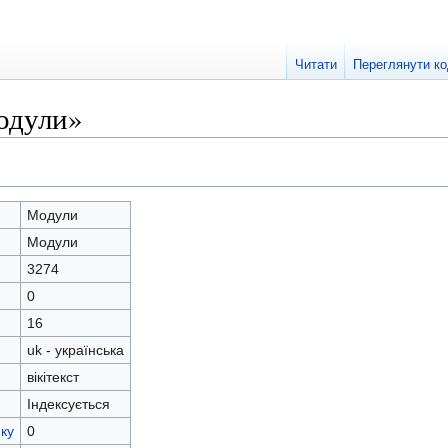
Читати
Переглянути к
одули»
Модули
Модули
3274
0
16
uk - українська
вікітекст
Індексується
ку
0