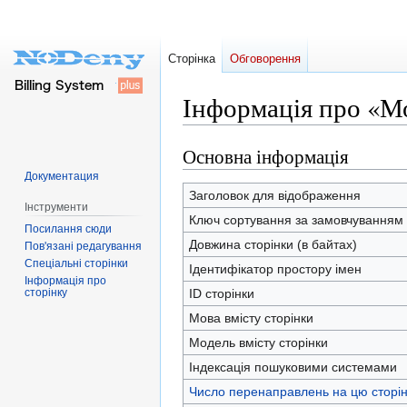
Сторінка
Обговорення
Інформація про «М
Основна інформація
Перейти
Перейти
до
до
Документация
навігації
пошуку
Заголовок для відображення
Інструменти
Ключ сортування за замовчуванням
Посилання сюди
Довжина сторінки (в байтах)
Пов'язані редагування
Спеціальні сторінки
Ідентифікатор простору імен
Інформація про
сторінку
ID сторінки
Мова вмісту сторінки
Модель вмісту сторінки
Індексація пошуковими системами
Число перенаправлень на цю сторін