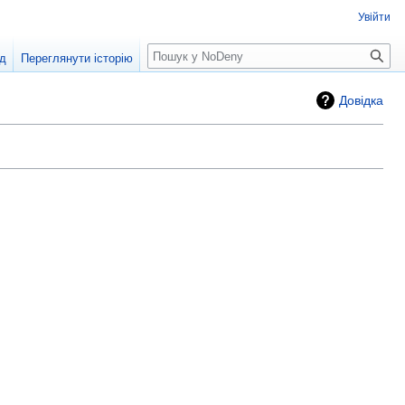
Увійти
од
Переглянути історію
Довідка