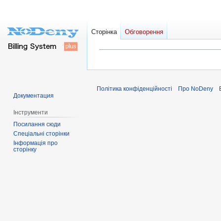
Сторінка
Обговорення
Перейти
Перейти
до
до
навігації
пошуку
Політика конфіденційності
Про NoDeny
Документация
Інструменти
Посилання сюди
Спеціальні сторінки
Інформація про
сторінку